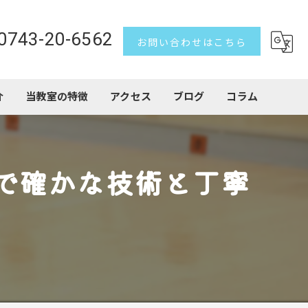
0743-20-6562
お問い合わせはこちら
介
当教室の特徴
アクセス
ブログ
コラム
習い事
で確かな技術と丁寧
子ども
トランポリン
アクロバット
初心者