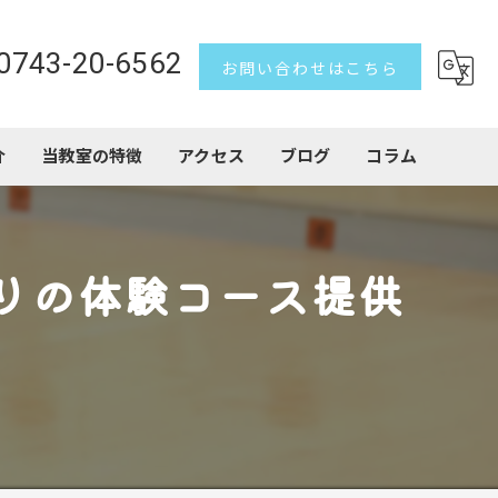
0743-20-6562
お問い合わせはこちら
介
当教室の特徴
アクセス
ブログ
コラム
習い事
りの体験コース提供
子ども
トランポリン
アクロバット
初心者