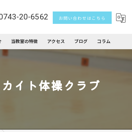
0743-20-6562
お問い合わせはこちら
介
当教室の特徴
アクセス
ブログ
コラム
習い事
子ども
 カイト体操クラブ
トランポリン
アクロバット
初心者