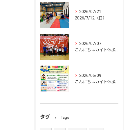
2026/07/21
2026/7/12（日）
2026/07/07
こんにちはカイト体操クラブです🤸
2026/06/09
こんにちはカイト体操クラブです🪁
タグ
Tags