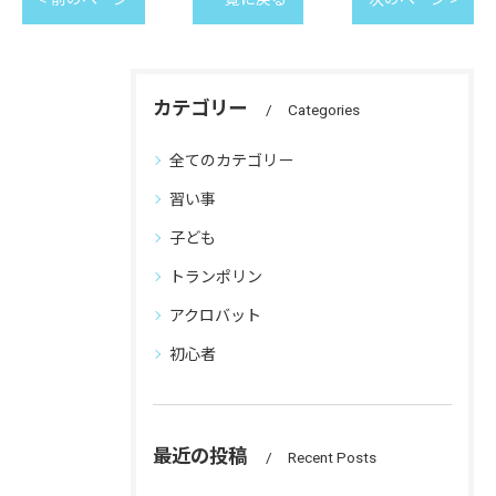
カテゴリー
Categories
全てのカテゴリー
習い事
子ども
トランポリン
アクロバット
初心者
最近の投稿
Recent Posts