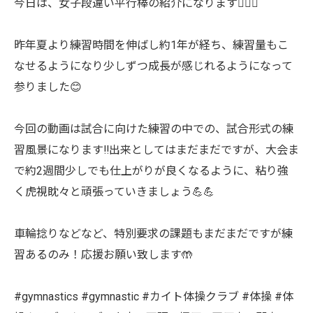
今日は、女子段違い平行棒の紹介になります💁🏻‍♂️
昨年夏より練習時間を伸ばし約1年が経ち、練習量もこ
なせるようになり少しずつ成長が感じれるようになって
参りました😊
今回の動画は試合に向けた練習の中での、試合形式の練
習風景になります‼︎出来としてはまだまだですが、大会ま
で約2週間少しでも仕上がりが良くなるように、粘り強
く虎視眈々と頑張っていきましょう💪💪
車輪捻りなどなど、特別要求の課題もまだまだですが練
習あるのみ！応援お願い致します🤲
#gymnastics #gymnastic #カイト体操クラブ #体操 #体