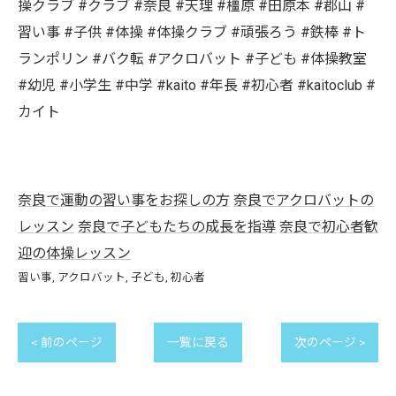
操クラブ #クラブ #奈良 #天理 #橿原 #田原本 #郡山 #
習い事 #子供 #体操 #体操クラブ #頑張ろう #鉄棒 #ト
ランポリン #バク転 #アクロバット #子ども #体操教室
#幼児 #小学生 #中学 #kaito #年長 #初心者 #kaitoclub #
カイト
奈良で運動の習い事をお探しの方
奈良でアクロバットの
レッスン
奈良で子どもたちの成長を指導
奈良で初心者歓
迎の体操レッスン
習い事
アクロバット
子ども
初心者
< 前のページ
一覧に戻る
次のページ >